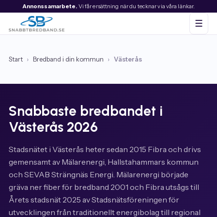
Annonssamarbete.
Vi får ersättning när du tecknar via våra länkar.
☰
Start
›
Bredband i din kommun
›
Västerås
Snabbaste bredbandet i
Västerås 2026
Stadsnätet i Västerås heter sedan 2015 Fibra och drivs
gemensamt av Mälarenergi, Hallstahammars kommun
och SEVAB Strängnäs Energi. Mälarenergi började
gräva ner fiber för bredband 2001 och Fibra utsågs till
Årets stadsnät 2025 av Stadsnätsföreningen för
utvecklingen från traditionellt energibolag till regional