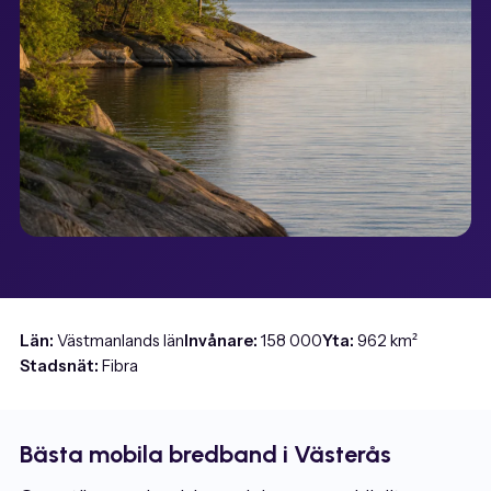
Län:
Västmanlands län
Invånare:
158 000
Yta:
962 km²
Stadsnät:
Fibra
Bästa mobila bredband i Västerås