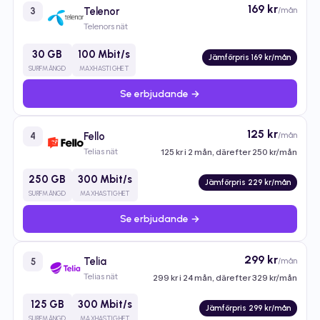
169 kr
Telenor
/mån
3
Telenors nät
30 GB
100 Mbit/s
Jämförpris 169 kr/mån
SURFMÄNGD
MAXHASTIGHET
Se erbjudande →
125 kr
Fello
/mån
4
Telias nät
125 kr i 2 mån, därefter 250 kr/mån
250 GB
300 Mbit/s
Jämförpris 229 kr/mån
SURFMÄNGD
MAXHASTIGHET
Se erbjudande →
299 kr
Telia
/mån
5
Telias nät
299 kr i 24 mån, därefter 329 kr/mån
125 GB
300 Mbit/s
Jämförpris 299 kr/mån
SURFMÄNGD
MAXHASTIGHET