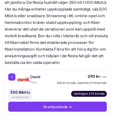
att jämföra. De flesta hushåll väljer 250 till 1 000 Mbit/s.
Har du många enheter uppkopplade samtidigt, välj 500
Mbit/s eller snabbare. Streaming i 4K, online-spel och
hemmakontor kräver stabil uppkoppling, och fiber
levererar det utan de variationer som kan uppstå med
mobilt bredband. Bor du i villa i Västerås och vill ansluta
till fibernätet finns det etablerade processer för
fiberinstallation. Kontakta Fibra för att höra dig för om
anslutningsavgift och tidplan. I de flesta fall går det att
beställa via din valda operatör.
290 kr
Ownit
/mån
1
Fiber
290 kr i 5 mån, därefter 579 kr/mån
500 Mbit/s
Jämförpris 475 kr/mån
MAXHASTIGHET
Se erbjudande →