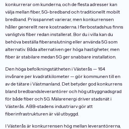
konkurrerar om kunderna, och de flesta adresser kan
välja mellan fiber, 5G-bredband och traditionellt mobilt
bredband. Prisspannet varierar, men konkurrensen
håller generellt nere kostnaderna. I flerbostadshus finns
vanligtvis fiber redan installerat. Bor du i villa kan du
behöva beställa fiberanslutning eller använda 5G som
alternativ. Båda alternativen ger höga hastigheter, men
fiber är stabilare medan 5G ger snabbare installation.
Den höga befolkningstätheten i Västerås — 164
invånare per kvadratkilometer — gör kommunen till en
av de tätare i Västmanland. Det betyder god konkurrens
bland bredbandsleverantörer och hög utbyggnadsgrad
för både fiber och 5G. Mälarenergi driver stadsnät i
Västerås. ABB-stadens industriarv gör att
fiberinfrastrukturen är väl utbyggd.
I Västerås är konkurrensen hög mellan leverantörerna,