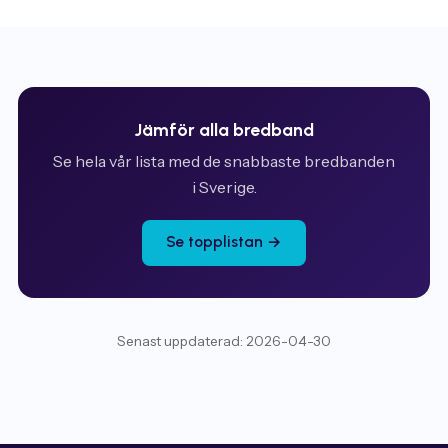
Jämför alla bredband
Se hela vår lista med de snabbaste bredbanden
i Sverige.
Se topplistan →
Senast uppdaterad: 2026-04-30