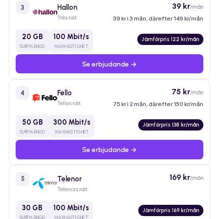
39 kr
Hallon
/mån
3
Tres nät
39 kr i 3 mån, därefter 149 kr/mån
20 GB
100 Mbit/s
Jämförpris 122 kr/mån
SURFMÄNGD
MAXHASTIGHET
Se erbjudande →
75 kr
Fello
/mån
4
Telias nät
75 kr i 2 mån, därefter 150 kr/mån
50 GB
300 Mbit/s
Jämförpris 138 kr/mån
SURFMÄNGD
MAXHASTIGHET
Se erbjudande →
169 kr
Telenor
/mån
5
Telenors nät
30 GB
100 Mbit/s
Jämförpris 169 kr/mån
SURFMÄNGD
MAXHASTIGHET