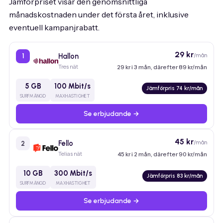
Jämförpriset visar den genomsnittliga
månadskostnaden under det första året, inklusive
eventuell kampanjrabatt.
29 kr
Hallon
/mån
1
Tres nät
29 kr i 3 mån, därefter 89 kr/mån
5 GB
100 Mbit/s
Jämförpris 74 kr/mån
SURFMÄNGD
MAXHASTIGHET
Se erbjudande →
45 kr
Fello
/mån
2
Telias nät
45 kr i 2 mån, därefter 90 kr/mån
10 GB
300 Mbit/s
Jämförpris 83 kr/mån
SURFMÄNGD
MAXHASTIGHET
Se erbjudande →