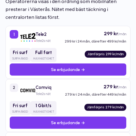
Operatörerna visas i den ordning som mobilnäten
presterar i Västerås. Nätet med bäst täckning i
centralorten listas först.
299 kr
Tele2
/mån
1
Tele2s nät
299 kr i 24 mån, därefter 499 kr/mån
Fri surf
Full fart
Jämförpris 299 kr/mån
SURFMÄNGD
MAXHASTIGHET
Se erbjudande →
279 kr
Comviq
/mån
2
Tele2s nät
279 kr i 24 mån, därefter 449 kr/mån
Fri surf
1 Gbit/s
Jämförpris 279 kr/mån
SURFMÄNGD
MAXHASTIGHET
Se erbjudande →