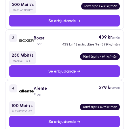
500 Mbit/s
Jämförpris 612 kr/mån
MAXHASTIGHET
Se erbjudande →
439 kr
Boxer
/mån
3
Fiber
439 kr i 12 mån, därefter 579 kr/mån
250 Mbit/s
Jämförpris 464 kr/mån
MAXHASTIGHET
Se erbjudande →
579 kr
Allente
/mån
4
Fiber
100 Mbit/s
Jämförpris 579 kr/mån
MAXHASTIGHET
Se erbjudande →