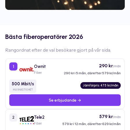
Bästa fiberoperatörer 2026
Rangordnat efter de val besökare gjort på vår sida.
290 kr
Ownit
/mån
1
Fiber
290 kr i 5 mån, därefter 579 kr/mån
500 Mbit/s
Jämförpris 475 kr/mån
MAXHASTIGHET
Se erbjudande →
579 kr
Tele2
/mån
2
Fiber
579 kr i 12 mån, därefter 629 kr/mån