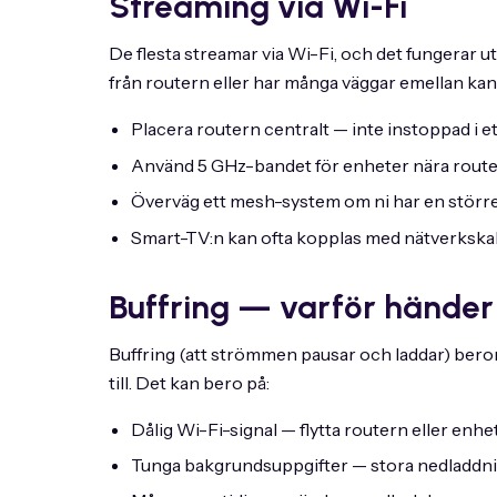
Streaming via Wi-Fi
De flesta streamar via Wi-Fi, och det fungerar 
från routern eller har många väggar emellan kan
Placera routern centralt — inte instoppad i e
Använd 5 GHz-bandet för enheter nära route
Överväg ett mesh-system om ni har en störr
Smart-TV:n kan ofta kopplas med nätverkskabe
Buffring — varför händer
Buffring (att strömmen pausar och laddar) beror n
till. Det kan bero på:
Dålig Wi-Fi-signal — flytta routern eller enh
Tunga bakgrundsuppgifter — stora nedladdni