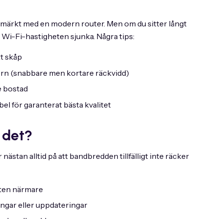
utmärkt med en modern router. Men om du sitter långt
 Wi-Fi-hastigheten sjunka. Några tips:
tt skåp
rn (snabbare men kortare räckvidd)
e bostad
l för garanterat bästa kvalitet
 det?
ästan alltid på att bandbredden tillfälligt inte räcker
eten närmare
ngar eller uppdateringar