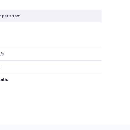
t per ström
/s
s
it/s