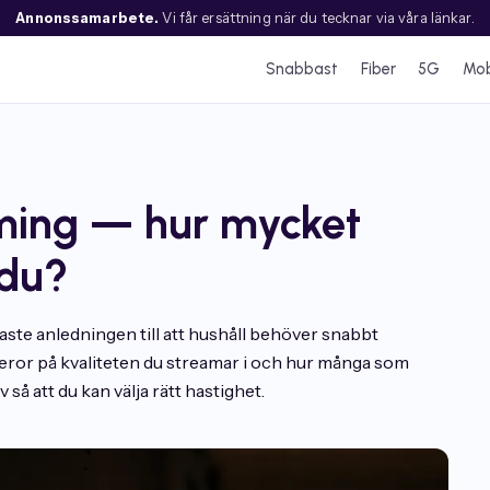
Annonssamarbete.
Vi får ersättning när du tecknar via våra länkar.
Snabbast
Fiber
5G
Mob
aming — hur mycket
 du?
gaste anledningen till att hushåll behöver snabbt
ror på kvaliteten du streamar i och hur många som
så att du kan välja rätt hastighet.