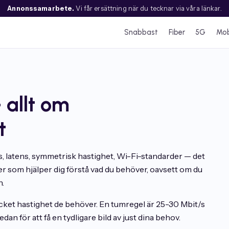
Annonssamarbete.
Vi får ersättning när du tecknar via våra länkar.
Snabbast
Fiber
5G
Mob
 allt om
t
, latens, symmetrisk hastighet, Wi-Fi-standarder — det
der som hjälper dig förstå vad du behöver, oavsett om du
n.
cket hastighet de behöver. En tumregel är 25-30 Mbit/s
an för att få en tydligare bild av just dina behov.