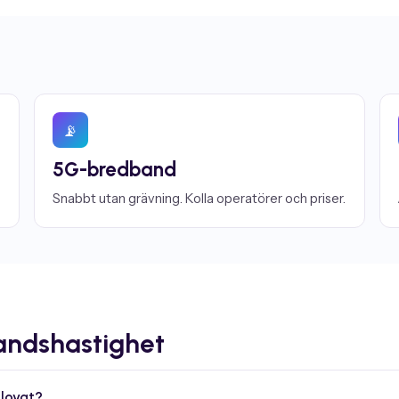
📡
5G-bredband
Snabbt utan grävning. Kolla operatörer och priser.
andshastighet
lovat?