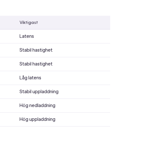
Viktigast
Latens
Stabil hastighet
Stabil hastighet
Låg latens
Stabil uppladdning
Hög nedladdning
Hög uppladdning