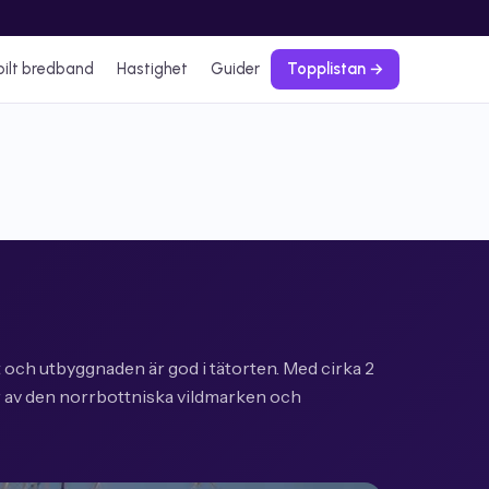
ilt bredband
Hastighet
Guider
Topplistan →
t och utbyggnaden är god i tätorten. Med cirka 2
 av den norrbottniska vildmarken och