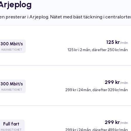
Arjeplog
presterar i Arjeplog. Nätet med bäst täckning i centralorten 
125 kr
/mån
300 Mbit/s
125 kr i 2 mån, därefter 250 kr/mån
MAXHASTIGHET
299 kr
/mån
300 Mbit/s
299 kr i 24 mån, därefter 329 kr/mån
MAXHASTIGHET
299 kr
/mån
Full fart
299 kr i 24 mån, därefter 499 kr/mån
MAXHASTIGHET