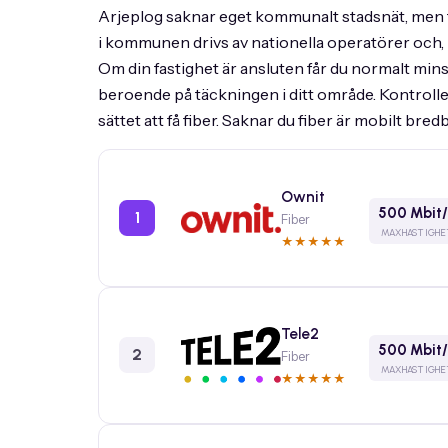
Arjeplog saknar eget kommunalt stadsnät, men fi
i kommunen drivs av nationella operatörer och, 
Om din fastighet är ansluten får du normalt minst
beroende på täckningen i ditt område. Kontrolle
sättet att få fiber. Saknar du fiber är mobilt b
Ownit
500 Mbit/
1
Fiber
MAXHASTIGHE
★
★
★
★
★
Tele2
500 Mbit/
2
Fiber
MAXHASTIGHE
★
★
★
★
★