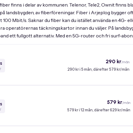
ber finns i delar av kommunen. Telenor, Tele2, Ownit finns b
på landsbygden, av fiberföreningar. Fiber i Arjeplog bygger 
 100 Mbit/s. Saknar du fiber kan du istället använda en 4G- el
ra operatörernas täckningskartor innan du väljer. På landsby
redband ett fullgott alternativ. Med en 5G-router och fri surf
290 kr
/mån
s
290 kr i 5 mån, därefter 579 kr/mån
T
579 kr
/mån
s
579 kr i 12 mån, därefter 629 kr/mån
T