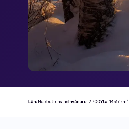
Län:
Norrbottens län
Invånare:
2 700
Yta:
14517 km²