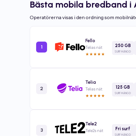
Bästa mobila bredband i 
Operatörerna visas i den ordning som mobilnäten 
Fello
250 GB
1
Telias nät
SURFMÄNGD
★
★
★
★
★
Telia
125 GB
2
Telias nät
SURFMÄNGD
★
★
★
★
★
Tele2
Fri surf
3
Tele2s nät
SURFMÄNGD