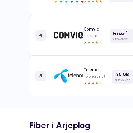
★
★
★
★
★
Comviq
Fri surf
4
Tele2s nät
SURFMÄNGD
★
★
★
★
★
Telenor
30 GB
5
Telenors nät
SURFMÄNGD
★
★
★
★
★
Fiber i Arjeplog