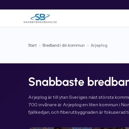
Start
›
Bredband i din kommun
›
Arjeplog
Snabbaste bredban
Arjeplog är till ytan Sveriges näst största komm
700 invånare är Arjeplog en liten kommun i No
fjällkedjan, och fiberutbyggnaden är fokuserad ti