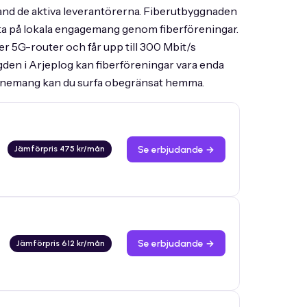
land de aktiva leverantörerna. Fiberutbyggnaden
ofta på lokala engagemang genom fiberföreningar.
ler 5G-router och får upp till 300 Mbit/s
gden i Arjeplog kan fiberföreningar vara enda
-abonnemang kan du surfa obegränsat hemma.
Se erbjudande →
Jämförpris 475 kr/mån
Se erbjudande →
Jämförpris 612 kr/mån