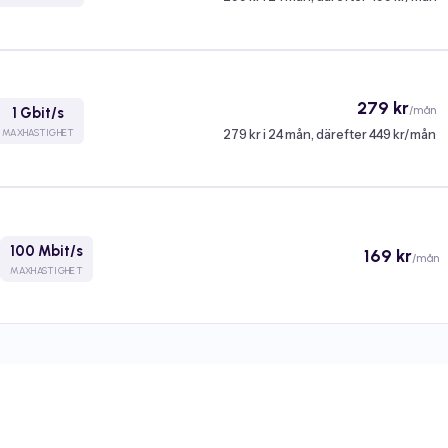
279 kr
/mån
1 Gbit/s
279 kr i 24 mån, därefter 449 kr/mån
MAXHASTIGHET
100 Mbit/s
169 kr
/mån
MAXHASTIGHET