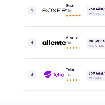
Boxer
250 Mbit/
3
Fiber
MAXHASTIGHE
★
★
★
★
★
Allente
100 Mbit/
4
Fiber
MAXHASTIGHE
★
★
★
★
★
Telia
250 Mbit/
5
Fiber
MAXHASTIGHE
★
★
★
★
★